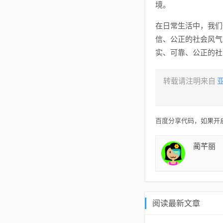
境。
在日常生活中，我们
信、公正的社会风气
实、可靠、公正的社
转载请注明来自
百度分享代码，如果开启
蔺芊丽
阅读最新文章