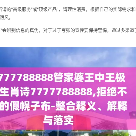
所谓的“高级服务”或“顶级产品”，请理性消费，根据自己的实际需求
跟风。
学会辨别信息的真伪，对于过于夸张的宣传要保持警惕，通过多渠道