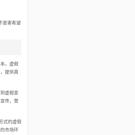
不是寄希望
根本，虚假
规，提供真
受到虚假宣
假宣传，营
形式的虚假
正的市场环