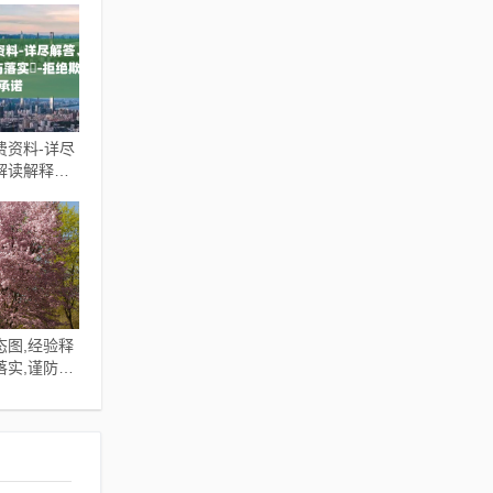
免费资料-详尽
解读解释与
欺骗性承诺
态图,经验释
落实,谨防虚