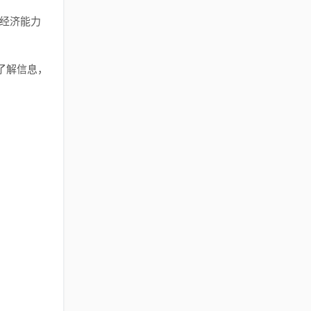
和经济能力
了解信息，