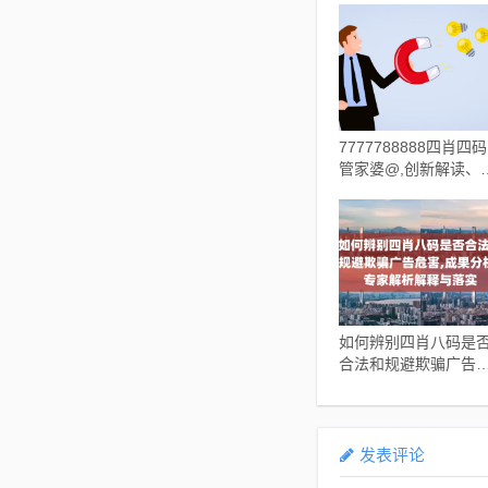
7777788888四肖四码
管家婆@,创新解读、
家解析解释与落实,谨
误导的伎俩
如何辨别四肖八码是
合法和规避欺骗广告
害,成果分析、专家解
解释与落实
发表评论