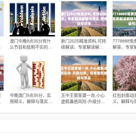
澳门今晚9点35分有什
新门2025精准资料,可持
7778888
专
么节目和抵制不实的蛊
续解读、专家解读解释
解答、专家
防
惑-案例解答、解释与落
与落实,警惕误导宣传
落实​-拒绝
实
否
今晚澳门9点35分，实
王中王管家婆一肖,小心
红包封面动
危
用释义、解释与落实，
虚假蛊惑风险-升级分
义、解释与
析
拒绝欺骗性承诺
析、专家解析解释与落
假包装计
实