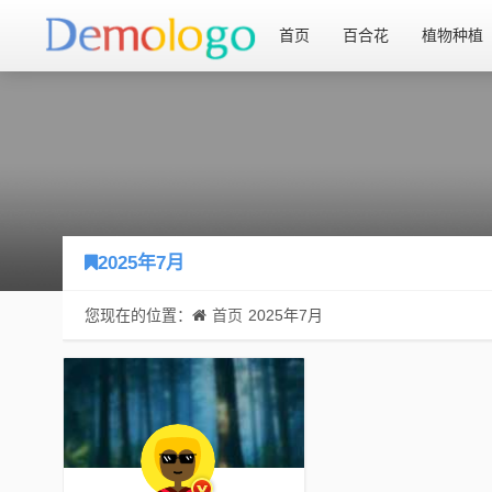
首页
百合花
植物种植
2025年7月
您现在的位置：
首页
2025年7月