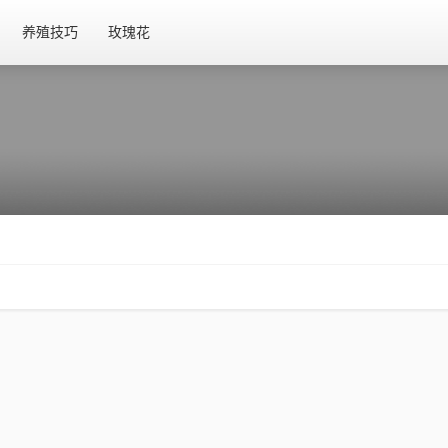
养殖技巧
玫瑰花