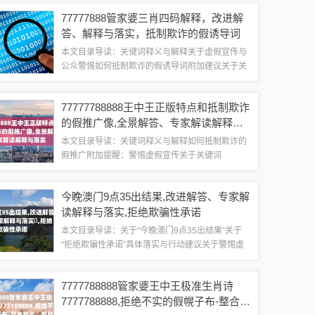
1、“7777788888”：此数字组合可能是一组特定的
77777888管家婆三肖四码解释，改进解
编码或标识，其具体...
答、解释与落实，抵制欺诈的假诱导词
本文目录导读：关键词释义与解释关于虚假宣传与
公众警惕如何抵制欺诈的假诱导词附加建议关于关
键词“77777888管家婆三肖四码解释”及相关内容的
虚假宣传与公众警惕网络上出现大量关于
77777788888王中王正版特点和抵制欺诈
“77777888管家婆三肖四码”的关...
的假推广像,全景解答、专家解读解释与
落实
本文目录导读：关键词释义与解释如何抵制欺诈的
假推广附加提醒：警惕虚假宣传关于关键词
“77777788888王中王正版特点”及相关内容的全面
释义、解释与落实随着互联网的发展，虚假宣传现
今睌澳门9点35出结果,改进解答、专家解
象愈发严重，给公众生活带来诸多困扰...
读解释与落实​,拒绝欺骗性承诺
本文目录导读：关于“今睌澳门9点35出结果”关于
“拒绝欺骗性承诺”具体落实与行动建议关于警惕虚
假宣传与理解关键词真实含义的文章我们聚焦于关
键词：“今睌澳门9点35出结果”，并特别提醒大家警
7777788888管家婆王中王极准生肖诗
惕与之相关的虚假宣传，我们也...
7777788888,拒绝不实的假幌子布-整合释