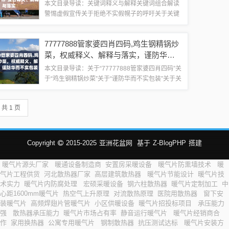
义、解释与落实
本文目录导读：关键词释义与解释关键词组合解读
警惕虚假宣传关于拒绝不实假幌子的呼吁关于关键
词“7777788888管家婆王中王极准生肖诗
7777788888”的解释与警惕虚假宣传的提醒关键词
77777888管家婆四肖四码,鸡生钢精锅炒
释义与解释1、“777778...
菜，权威释义、解释与落实，谨防华而
不实包装
本文目录导读：关于“77777888管家婆四肖四码”关
于“鸡生钢精锅炒菜”关于“谨防华而不实包装”关于关
键词“77777888管家婆四肖四码”、“鸡生钢精锅炒
菜”、“谨防华而不实包装”，以下是对其的全面释
共 1 页
义、解释与落...
Copyright
2015-2025
亚洲花盆网
基于
Z-BlogPHP
搭建
暖气片源头厂家
暖通设备制造商
安置房采暖设备
暖气片防熏墙技术
暖
气片工程供货
河北散热器厂家
高层建筑散热器
暖气片节能设计
暖气片技
术实力
暖气片内防腐处理
宏硕采暖设备
钢六柱散热器
暖气片定制加工
中
心距1600mm暖气片
热空气上升原理
对流散热原理
医院用散热器
窗下安
装暖气片
高频焊翅片管暖气片
小区供暖设备
暖气片招投标项目
承压能力
强
散热器承压能力
暖气片市场占有率
静音运行暖气片
暖气片经销商合
作
家用换热器
公寓专用暖气片
钢制散热器
抗压测试达标
暖气片安装方